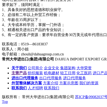
要求如下，须同时满足：
1、具备良好的思想道德和职业操守。
2、必须有二年以上外贸工作经验；
3、年龄在35周岁以下；
4、大专或本科学历，掌握一门外语；
5、精通相关进出口产品的专业知识；
6、有一定的客户资源：要求年自营业务30万美元或年代理出
联系电话：0519—86183837
联系人：周小姐
电子邮箱：zhouli@dahuagroup.com.cn
常州大华进出口(集团)有限公司
DAHUA IMPORT EXPORT G
关于我们
公司简介
企业文化
集团架构
大华荣誉
主营产品
纺织服装
机电建材
轻工日用
化工医药
进口产
进出口代理服务
出口代理服务
进口代理服务
外贸整体解决方案
方案介绍
方案示意图
我们的资源
联系我们
人才招聘
联系我们
版权所有： 常州大华进出口(集团)有限公司
苏ICP备09082037号
Top