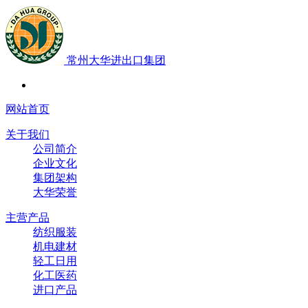
常州大华进出口集团
网站首页
关于我们
公司简介
企业文化
集团架构
大华荣誉
主营产品
纺织服装
机电建材
轻工日用
化工医药
进口产品