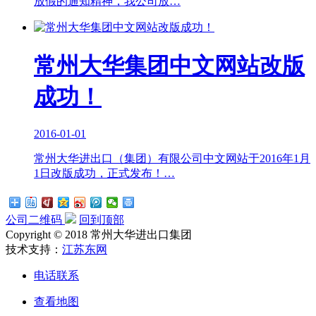
放假的通知精神，我公司放…
常州大华集团中文网站改版
成功！
2016-01-01
常州大华进出口（集团）有限公司中文网站于2016年1月
1日改版成功，正式发布！…
公司二维码
回到顶部
Copyright © 2018 常州大华进出口集团
技术支持：
江苏东网
电话联系
查看地图