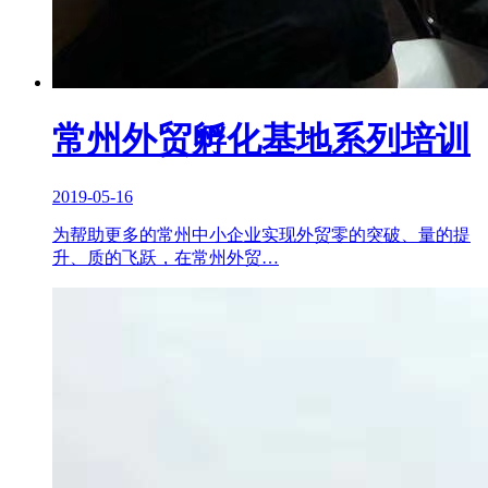
常州外贸孵化基地系列培训
2019-05-16
为帮助更多的常州中小企业实现外贸零的突破、量的提
升、质的飞跃，在常州外贸…