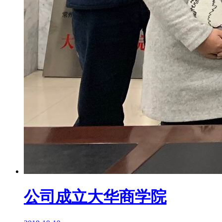
公司成立大华商学院