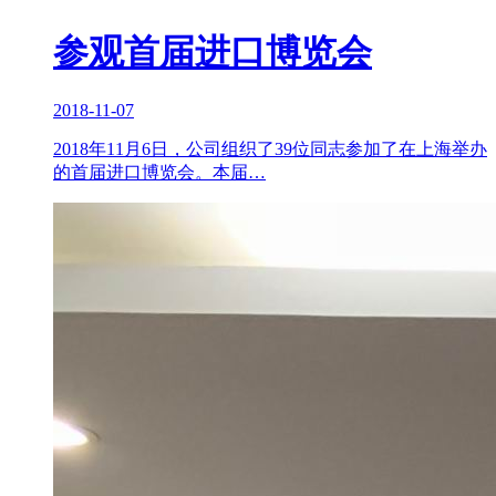
参观首届进口博览会
2018-11-07
2018年11月6日，公司组织了39位同志参加了在上海举办
的首届进口博览会。本届…